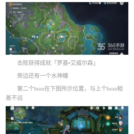
击败获得成就「罗基•艾威尔森」
旁边还有一个水神瞳
第二个boss在下图所示位置，与上个boss相
差不远