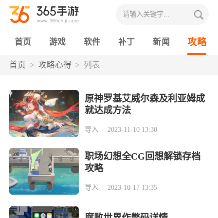
攻略
首页
游戏
软件
补丁
新闻
首页
攻略心得
列表
原神罗基艾威尔森及利亚姆成
就达成方法
导入
2023-11-10 13:30
职场幻想全CG回想解锁存档
攻略
导入
2023-10-17 13:35
腐败世界作弊码详情