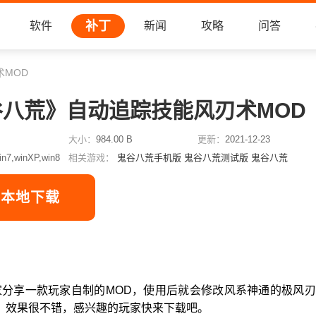
补丁
软件
新闻
攻略
问答
MOD
谷八荒》自动追踪技能风刃术MOD
大小：
984.00 B
更新：
2021-12-23
in7,winXP,win8
相关游戏：
鬼谷八荒手机版
鬼谷八荒测试版
鬼谷八荒
本地下载
家分享一款玩家自制的MOD，使用后就会修改风系神通的极风
，效果很不错，感兴趣的玩家快来下载吧。