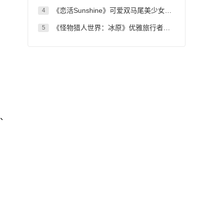
《恋活Sunshine》可爱双马尾美少女女仆MOD
4
《怪物猎人世界：冰原》优雅旅行者套装MOD
5
、