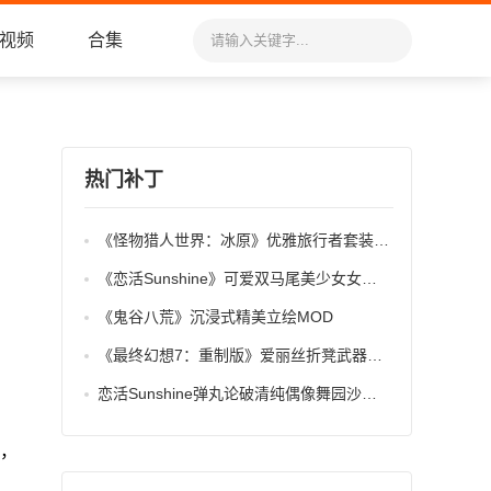
视频
合集
热门补丁
《怪物猎人世界：冰原》优雅旅行者套装MOD
《恋活Sunshine》可爱双马尾美少女女仆MOD
《鬼谷八荒》沉浸式精美立绘MOD
《最终幻想7：重制版》爱丽丝折凳武器MOD
恋活Sunshine弹丸论破清纯偶像舞园沙耶香MOD
刃，