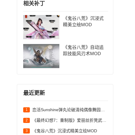
相关补丁
《鬼谷八荒》沉浸式
精美立绘MOD
《鬼谷八荒》自动追
踪技能风刃术MOD
最近更新
恋活Sunshine弹丸论破清纯偶像舞园沙耶香MOD
1
《最终幻想7：重制版》爱丽丝折凳武器MOD
2
《鬼谷八荒》沉浸式精美立绘MOD
3