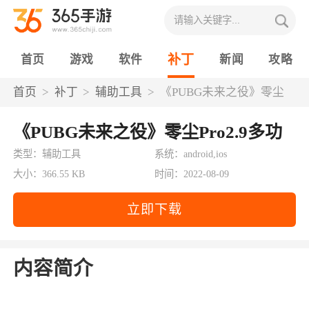
补丁
首页
游戏
软件
新闻
攻略
首页
补丁
辅助工具
《PUBG未来之役》零尘
Pro2.9多功能插件
《PUBG未来之役》零尘Pro2.9多功
能插件
类型：辅助工具
系统：android,ios
大小：366.55 KB
时间：2022-08-09
立即下载
内容简介