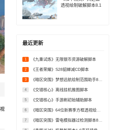
透视绘制破解脚本8.1
最近更新
《九重试炼》无限银币资源破解脚本
1
《王者荣耀》S28貂蝉减CD脚本
2
《暗区突围》梦想远航绘制范围助手8.10
3
《交错核心》离线挂机推图脚本
4
《交错核心》手游刷初始辅助脚本
5
视
《暗区突围》64位新赛季方框透视绘制脚本
6
《暗区突围》雷电模拟器过检测脚本8.10
7