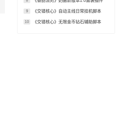
《香肠派对》奶酪新版本1.0直装插件
8
《交错核心》自动主线日常挂机脚本
9
《交错核心》无限金币钻石辅助脚本
10