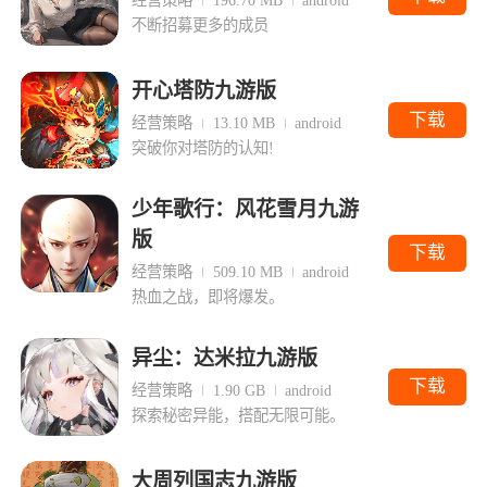
不断招募更多的成员
开心塔防九游版
下载
经营策略
13.10 MB
android
突破你对塔防的认知!
少年歌行：风花雪月九游
版
下载
经营策略
509.10 MB
android
热血之战，即将爆发。
异尘：达米拉九游版
下载
经营策略
1.90 GB
android
探索秘密异能，搭配无限可能。
大周列国志九游版