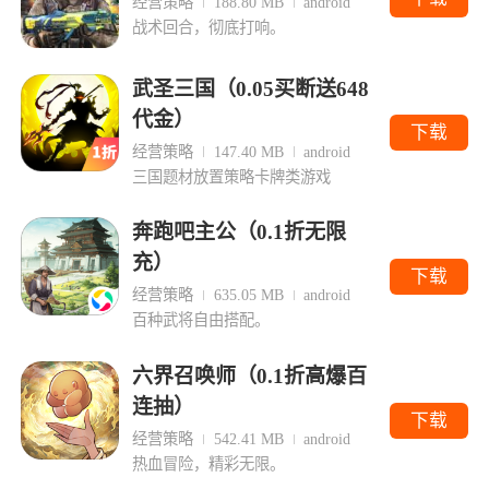
经营策略
188.80 MB
android
战术回合，彻底打响。
武圣三国（0.05买断送648
代金）
下载
经营策略
147.40 MB
android
三国题材放置策略卡牌类游戏
奔跑吧主公（0.1折无限
充）
下载
经营策略
635.05 MB
android
百种武将自由搭配。
六界召唤师（0.1折高爆百
连抽）
下载
经营策略
542.41 MB
android
热血冒险，精彩无限。