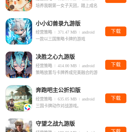
培养我朝第一女子天团，踏上成名
小小幻兽录九游版
下载
经营策略
371.47 MB
android
一款以三国策略卡牌的游戏
决胜之心九游版
下载
经营策略
414.00 MB
android
策略放置与卡牌养成完美融合的游
奔跑吧主公折扣版
下载
经营策略
635.05 MB
android
三国卡牌动作对战游戏。
守望之战九游版
下载