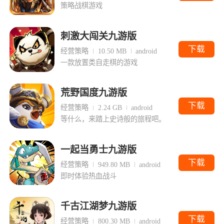
策略战棋游戏
刺激大闯关九游版
下载
经营策略
10.50 MB
android
一款放置类自走棋的游戏
荒野国度九游版
下载
经营策略
2.24 GB
android
等什么，来踏上史诗般的旅程吧。
一起当勇士九游版
下载
经营策略
949.80 MB
android
即时体验热血战斗
千古江湖梦九游版
下载
经营策略
800.30 MB
android