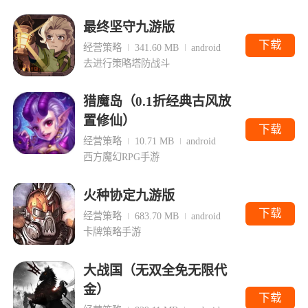
最终坚守九游版
下载
经营策略
341.60 MB
android
去进行策略塔防战斗
猎魔岛（0.1折经典古风放
置修仙）
下载
经营策略
10.71 MB
android
西方魔幻RPG手游
火种协定九游版
下载
经营策略
683.70 MB
android
卡牌策略手游
大战国（无双全免无限代
金）
下载