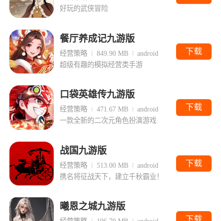
好玩的武侠冒险
餐厅养成记九游版
下载
经营策略
849.90 MB
android
超级有趣的模拟经营类手游
口袋英雄传九游版
下载
经营策略
471.67 MB
android
一款全新的二次元角色扮演游戏
战国九游版
下载
经营策略
513.00 MB
android
携名将征战天下，建立千秋霸业！
曦恩之城九游版
下载
经营策略
196.70 MB
android