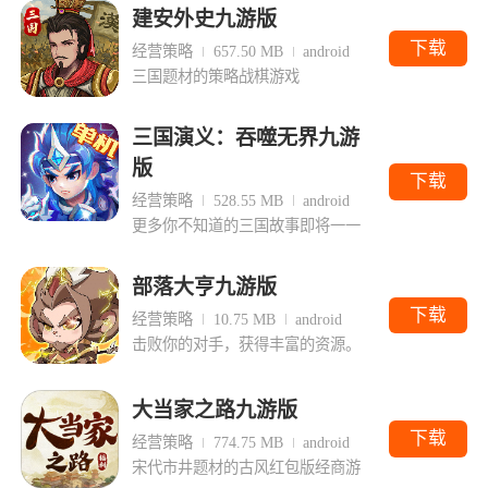
建安外史九游版
下载
经营策略
657.50 MB
android
三国题材的策略战棋游戏
三国演义：吞噬无界九游
版
下载
经营策略
528.55 MB
android
更多你不知道的三国故事即将一一
部落大亨九游版
下载
经营策略
10.75 MB
android
击败你的对手，获得丰富的资源。
大当家之路九游版
下载
经营策略
774.75 MB
android
宋代市井题材的古风红包版经商游