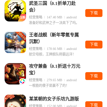
武圣三国（0.1折单刀赴
会）
下载
经营策略
147.40 MB
android
准备好和武神之子一决高下了吗。
王者战舰（新年零氪专属
沉默）
下载
经营策略
178.66 MB
android
航空母舰，王牌舰队称霸远洋！
攻守兼备（0.1折送十万元
宝）
下载
经营策略
279.65 MB
android
一根筋的傻子是赢不了的！
某某朝的女子乐坊九游版
下载
经营策略
152.00 MB
android