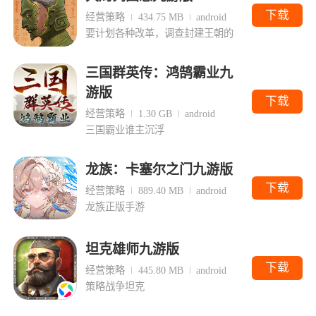
下载
经营策略
434.75 MB
android
要计划各种改革，调查封建王朝的
三国群英传：鸿鹄霸业九
游版
下载
经营策略
1.30 GB
android
三国霸业谁主沉浮
龙族：卡塞尔之门九游版
下载
经营策略
889.40 MB
android
龙族正版手游
坦克雄师九游版
下载
经营策略
445.80 MB
android
策略战争坦克