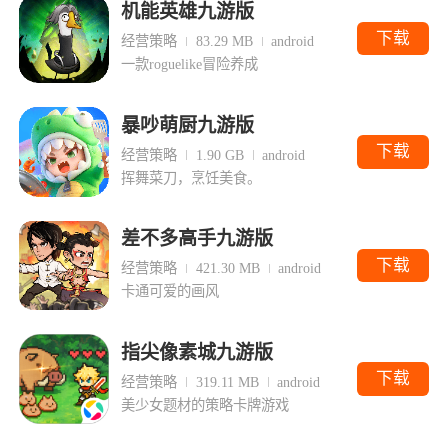
机能英雄九游版
下载
经营策略
83.29 MB
android
一款roguelike冒险养成
暴吵萌厨九游版
下载
经营策略
1.90 GB
android
挥舞菜刀，烹饪美食。
差不多高手九游版
下载
经营策略
421.30 MB
android
卡通可爱的画风
指尖像素城九游版
下载
经营策略
319.11 MB
android
美少女题材的策略卡牌游戏