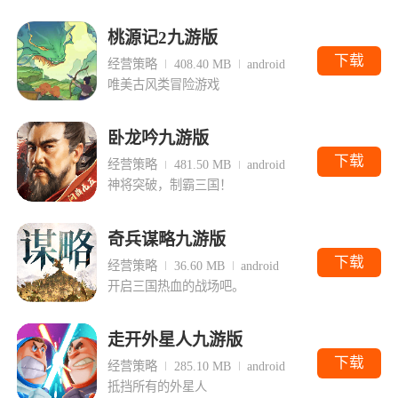
桃源记2九游版
下载
经营策略
408.40 MB
android
唯美古风类冒险游戏
卧龙吟九游版
下载
经营策略
481.50 MB
android
神将突破，制霸三国！
奇兵谋略九游版
下载
经营策略
36.60 MB
android
开启三国热血的战场吧。
走开外星人九游版
下载
经营策略
285.10 MB
android
抵挡所有的外星人