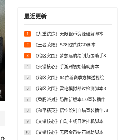
最近更新
《九重试炼》无限银币资源破解脚本
1
《王者荣耀》S28貂蝉减CD脚本
2
《暗区突围》梦想远航绘制范围助手8.10
3
《交错核心》手游刷初始辅助脚本
4
《暗区突围》64位新赛季方框透视绘制脚本
5
《暗区突围》雷电模拟器过检测脚本8.10
6
《香肠派对》奶酪新版本1.0直装插件
7
《和平精英》悟空绘制自瞄直装插件v8
8
《交错核心》自动主线日常挂机脚本
9
《交错核心》无限金币钻石辅助脚本
10
的身