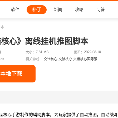
补丁
软件
新闻
攻略
问答
脚本
错核心》离线挂机推图脚本
具
大小：
7.81 MB
更新：
2022-08-10
ios
相关游戏：
交错核心
交错核心
交错核心国际服
本地下载
错核心手游制作的辅助脚本，为玩家提供了自动推图，自动战斗