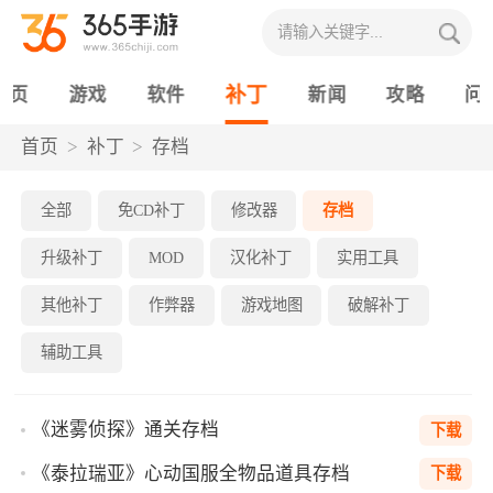
补丁
首页
游戏
软件
新闻
攻略
问
首页
补丁
存档
全部
免CD补丁
修改器
存档
升级补丁
MOD
汉化补丁
实用工具
其他补丁
作弊器
游戏地图
破解补丁
辅助工具
《迷雾侦探》通关存档
下载
《泰拉瑞亚》心动国服全物品道具存档
下载