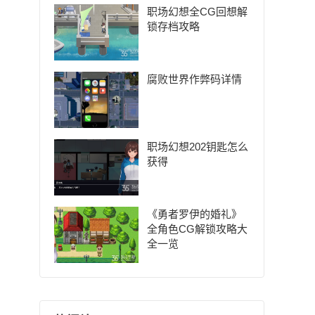
职场幻想全CG回想解
锁存档攻略
腐败世界作弊码详情
职场幻想202钥匙怎么
获得
《勇者罗伊的婚礼》
全角色CG解锁攻略大
全一览