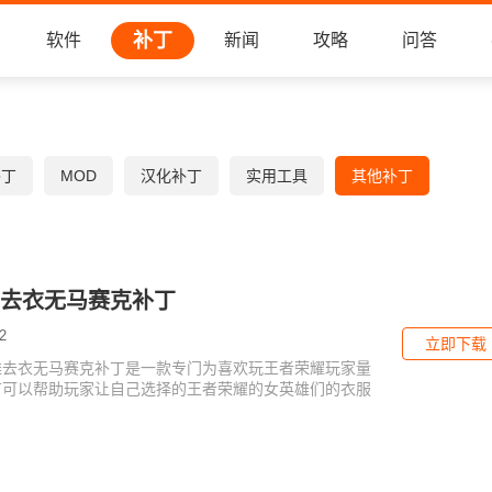
补丁
软件
新闻
攻略
问答
补丁
MOD
汉化补丁
实用工具
其他补丁
去衣无马赛克补丁
2
立即下载
雄去衣无马赛克补丁是一款专门为喜欢玩王者荣耀玩家量
丁可以帮助玩家让自己选择的王者荣耀的女英雄们的衣服
款补丁使用起来非常方便，有需