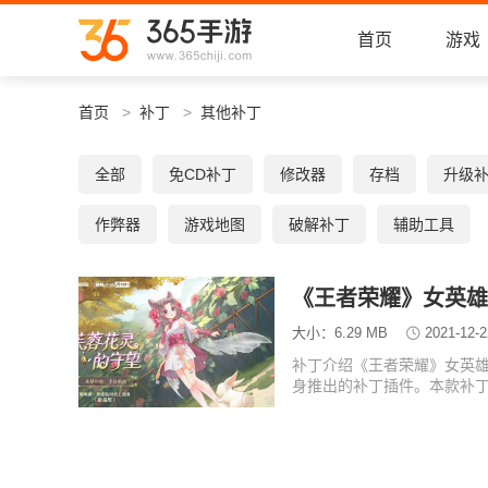
首页
游戏
首页
补丁
其他补丁
全部
免CD补丁
修改器
存档
升级
作弊器
游戏地图
破解补丁
辅助工具
《王者荣耀》女英雄
大小：6.29 MB
2021-12-2
补丁介绍《王者荣耀》女英
身推出的补丁插件。本款补
变的更加清凉一点，而且本