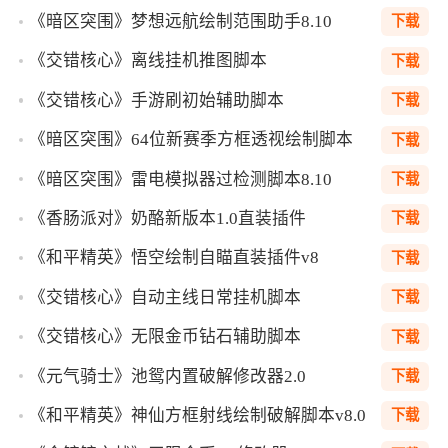
《暗区突围》梦想远航绘制范围助手8.10
下载
《交错核心》离线挂机推图脚本
下载
《交错核心》手游刷初始辅助脚本
下载
《暗区突围》64位新赛季方框透视绘制脚本
下载
《暗区突围》雷电模拟器过检测脚本8.10
下载
《香肠派对》奶酪新版本1.0直装插件
下载
《和平精英》悟空绘制自瞄直装插件v8
下载
《交错核心》自动主线日常挂机脚本
下载
《交错核心》无限金币钻石辅助脚本
下载
《元气骑士》池鸳内置破解修改器2.0
下载
《和平精英》神仙方框射线绘制破解脚本v8.0
下载