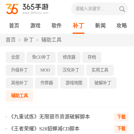
补丁
首页
游戏
软件
新闻
攻略
首页
补丁
辅助工具
全部
免CD补丁
修改器
存档
升级补丁
MOD
汉化补丁
实用工具
其他补丁
作弊器
游戏地图
破解补丁
辅助工具
《九重试炼》无限银币资源破解脚本
下载
《王者荣耀》S28貂蝉减CD脚本
下载